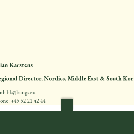
ian Karstens
gional Director, Nordics, Middle East & South Kor
il: bk@bangs.eu
one: +45 52 21 42 44