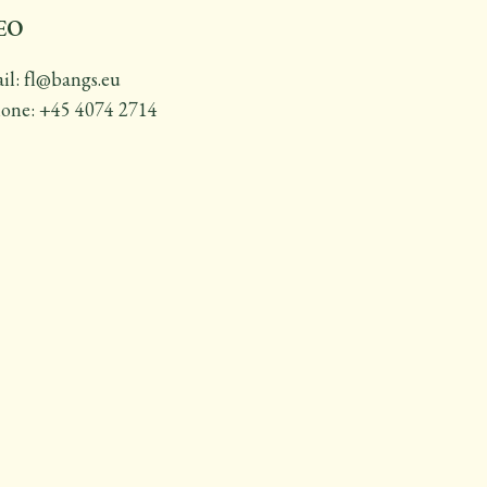
EO
il: fl@bangs.eu
one: +45 4074 2714