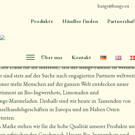
bangs@bangs.eu
+45 4576 7300
erde Wiederverkäufer –
Produkte
Händler finden
Partnershaf
erde Teil des guten
eschmacks
Über uns
Kontakt
elen Dank für Ihr Interesse, Teil der Bangs‑Familie zu werden
r sind stets auf der Suche nach engagierten Partnern weltweit
mer mehr Menschen auf der ganzen Welt entdecken unser
rtiment an Bio‑Ingwershots, Limonaden und
ngs‑Marmeladen. Deshalb sind wir heute in Tausenden von
nzelhandelsgeschäften in Europa und im Nahen Osten
rtreten.
s Marke stehen wir für die hohe Qualität unserer Produkte u
ren erfrischenden Geschmack. Unsere Bio‑Ingwershots und