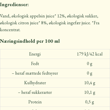
Ingredienser:
Vand, økologisk appelsin juice* 12%, økologisk sukker,
økologisk citron juice* 8%, økologisk ingefær juice. *Fra
koncentrat.
Næringsindhold per 100 ml
Energi
179 kJ/42 kcal
Fedt
0 g
– heraf mættede fedtsyrer
0 g
Kulhydrater
10,4 g
– heraf sukkerarter
10,1 g
Protein
0,5 g