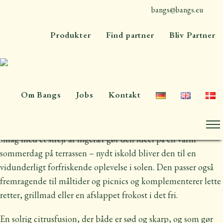
bangs@bangs.eu
+45 4576 7300
Produkter
Find partner
Bliv Partner
Om Bangs
Jobs
Kontakt
Bangs økologiske lemonade med appelsin og citron er den
perfekte forfriskning til enhver lejlighed. Den friske, syrlige
smag med et strejf af ingefær gør den ideel på en varm
sommerdag på terrassen – nydt iskold bliver den til en
vidunderligt forfriskende oplevelse i solen. Den passer også
fremragende til måltider og picnics og komplementerer lette
retter, grillmad eller en afslappet frokost i det fri.
En solrig citrusfusion, der både er sød og skarp, og som gør