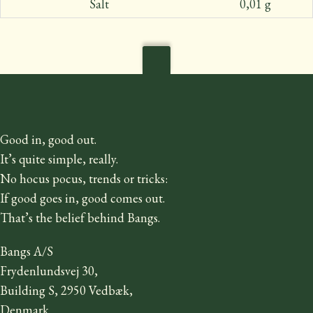
Salt
0,01 g
Good in, good out.
It’s quite simple, really.
No hocus pocus, trends or tricks:
If good goes in, good comes out.
That’s the belief behind Bangs.
Bangs A/S
Frydenlundsvej 30,
Building S, 2950 Vedbæk,
Denmark